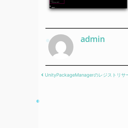
admin
Post navigation
UnityPackageManagerのレジスト