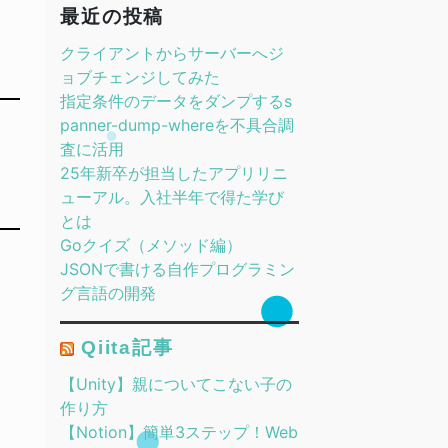
最近の投稿
クライアントからサーバーへジ
ョブチェンジしてみた
指定条件のデータをダンプするs
panner-dump-whereを不具合調
査に活用
25年新卒が担当したアプリリニ
ューアル。入社半年で得た学び
とは
Goクイズ（メソッド編）
JSONで書ける自作プログラミン
グ言語の開発
Qiita記事
【Unity】親についてこない子の
作り方
【Notion】簡単3ステップ！Web