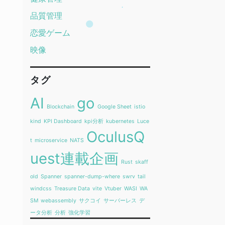
品質管理
恋愛ゲーム
映像
タグ
AI
go
Blockchain
Google Sheet
istio
kind
KPI Dashboard
kpi分析
kubernetes
Luce
OculusQ
t
microservice
NATS
uest連載企画
Rust
skaff
old
Spanner
spanner-dump-where
swrv
tail
windcss
Treasure Data
vite
Vtuber
WASI
WA
SM
webassembly
サクコイ
サーバーレス
デ
ータ分析
分析
強化学習