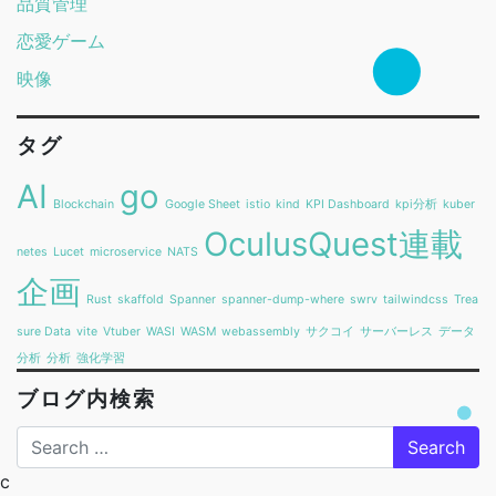
品質管理
恋愛ゲーム
映像
タグ
AI
go
Blockchain
Google Sheet
istio
kind
KPI Dashboard
kpi分析
kuber
OculusQuest連載
netes
Lucet
microservice
NATS
企画
Rust
skaffold
Spanner
spanner-dump-where
swrv
tailwindcss
Trea
sure Data
vite
Vtuber
WASI
WASM
webassembly
サクコイ
サーバーレス
データ
分析
分析
強化学習
ブログ内検索
Search
c