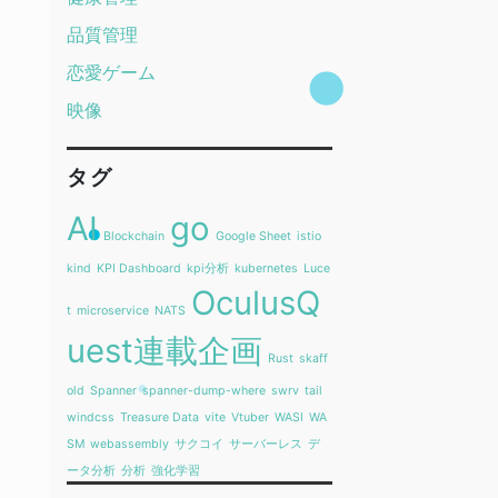
品質管理
恋愛ゲーム
映像
タグ
AI
go
Blockchain
Google Sheet
istio
kind
KPI Dashboard
kpi分析
kubernetes
Luce
OculusQ
t
microservice
NATS
uest連載企画
Rust
skaff
old
Spanner
spanner-dump-where
swrv
tail
windcss
Treasure Data
vite
Vtuber
WASI
WA
SM
webassembly
サクコイ
サーバーレス
デ
ータ分析
分析
強化学習