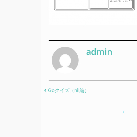
admin
Post navigation
Goクイズ（nil編）