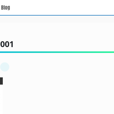
 Blog
001