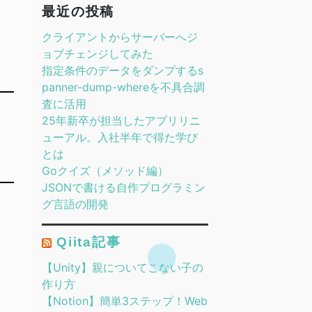
最近の投稿
クライアントからサーバーへジ
ョブチェンジしてみた
指定条件のデータをダンプするs
panner-dump-whereを不具合調
査に活用
25年新卒が担当したアプリリニ
ューアル。入社半年で得た学び
とは
Goクイズ（メソッド編）
JSONで書ける自作プログラミン
グ言語の開発
Qiita記事
【Unity】親についてこない子の
作り方
【Notion】簡単3ステップ！Web