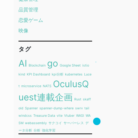
品質管理
恋愛ゲーム
映像
タグ
AI
go
Blockchain
Google Sheet
istio
kind
KPI Dashboard
kpi分析
kubernetes
Luce
OculusQ
t
microservice
NATS
uest連載企画
Rust
skaff
old
Spanner
spanner-dump-where
swrv
tail
windcss
Treasure Data
vite
Vtuber
WASI
WA
SM
webassembly
サクコイ
サーバーレス
デ
ータ分析
分析
強化学習