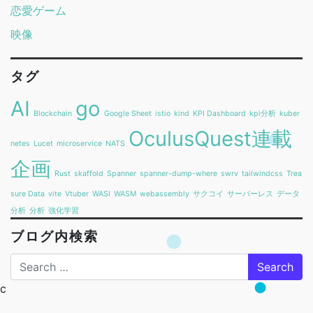
恋愛ゲーム
映像
タグ
AI
go
Blockchain
Google Sheet
istio
kind
KPI Dashboard
kpi分析
kuber
OculusQuest連載
netes
Lucet
microservice
NATS
企画
Rust
skaffold
Spanner
spanner-dump-where
swrv
tailwindcss
Trea
sure Data
vite
Vtuber
WASI
WASM
webassembly
サクコイ
サーバーレス
データ
分析
分析
強化学習
ブログ内検索
Search
c