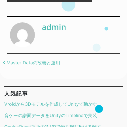
admin
Post navigation
Master Dataの改善と運用
人気記事
Vroidから3Dモデルを作成してUnityで動かす
音ゲーの譜面データをUnityのTimelineで実装
OculusQuest2(その1) VRで物を掴む投げる離す