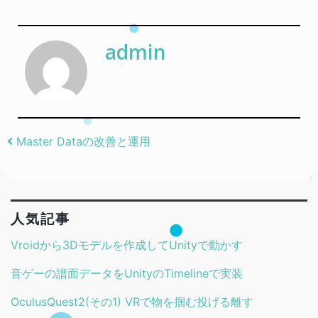
admin
Post navigation
Master Dataの改善と運用
人気記事
Vroidから3Dモデルを作成してUnityで動かす
音ゲーの譜面データをUnityのTimelineで実装
OculusQuest2(その1) VRで物を掴む投げる離す