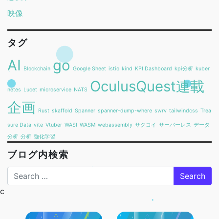
映像
タグ
AI
go
Blockchain
Google Sheet
istio
kind
KPI Dashboard
kpi分析
kuber
OculusQuest連載
netes
Lucet
microservice
NATS
企画
Rust
skaffold
Spanner
spanner-dump-where
swrv
tailwindcss
Trea
sure Data
vite
Vtuber
WASI
WASM
webassembly
サクコイ
サーバーレス
データ
分析
分析
強化学習
ブログ内検索
Search
c