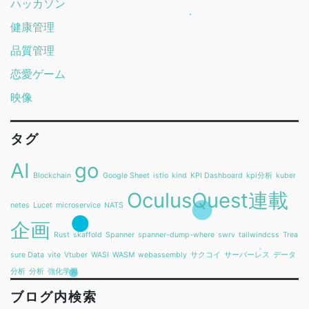
ハッカソン
健康管理
品質管理
恋愛ゲーム
映像
タグ
AI
go
Blockchain
Google Sheet
istio
kind
KPI Dashboard
kpi分析
kuber
OculusQuest連載
netes
Lucet
microservice
NATS
企画
Rust
skaffold
Spanner
spanner-dump-where
swrv
tailwindcss
Trea
sure Data
vite
Vtuber
WASI
WASM
webassembly
サクコイ
サーバーレス
データ
分析
分析
強化学習
ブログ内検索