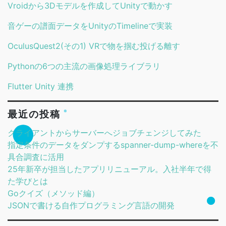
Vroidから3Dモデルを作成してUnityで動かす
音ゲーの譜面データをUnityのTimelineで実装
OculusQuest2(その1) VRで物を掴む投げる離す
Pythonの6つの主流の画像処理ライブラリ
Flutter Unity 連携
最近の投稿
クライアントからサーバーへジョブチェンジしてみた
指定条件のデータをダンプするspanner-dump-whereを不
具合調査に活用
25年新卒が担当したアプリリニューアル。入社半年で得
た学びとは
Goクイズ（メソッド編）
JSONで書ける自作プログラミング言語の開発