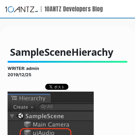
10ANTZ Developers Blog
SampleSceneHierachy
WRITER: admin
2019/12/25