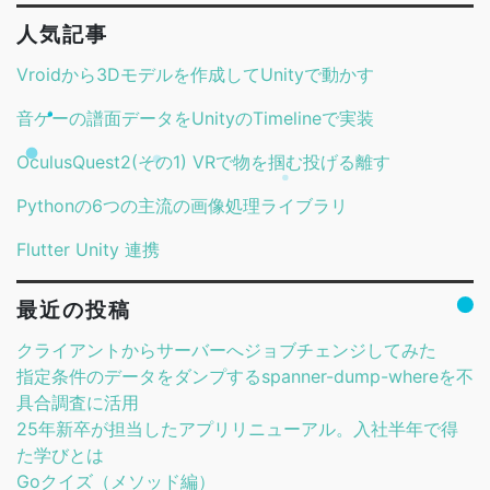
人気記事
Vroidから3Dモデルを作成してUnityで動かす
音ゲーの譜面データをUnityのTimelineで実装
OculusQuest2(その1) VRで物を掴む投げる離す
Pythonの6つの主流の画像処理ライブラリ
Flutter Unity 連携
最近の投稿
クライアントからサーバーへジョブチェンジしてみた
指定条件のデータをダンプするspanner-dump-whereを不
具合調査に活用
25年新卒が担当したアプリリニューアル。入社半年で得
た学びとは
Goクイズ（メソッド編）