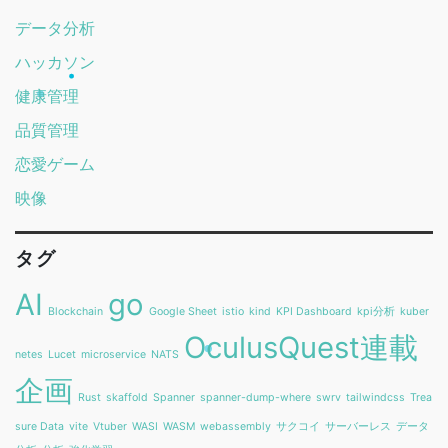
データ分析
ハッカソン
健康管理
品質管理
恋愛ゲーム
映像
タグ
AI
go
Blockchain
Google Sheet
istio
kind
KPI Dashboard
kpi分析
kuber
OculusQuest連載
netes
Lucet
microservice
NATS
企画
Rust
skaffold
Spanner
spanner-dump-where
swrv
tailwindcss
Trea
sure Data
vite
Vtuber
WASI
WASM
webassembly
サクコイ
サーバーレス
データ