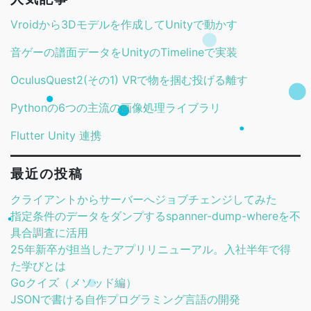
Vroidから3Dモデルを作成してUnityで動かす
音ゲーの譜面データをUnityのTimelineで実装
OculusQuest2(その1) VRで物を掴む投げる離す
Pythonの6つの主流の画像処理ライブラリ
Flutter Unity 連携
最近の投稿
クライアントからサーバーへジョブチェンジしてみた
指定条件のデータをダンプするspanner-dump-whereを不
具合調査に活用
25年新卒が担当したアプリリニューアル。入社半年で得
た学びとは
Goクイズ（メソッド編）
JSONで書ける自作プログラミング言語の開発