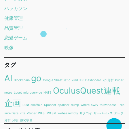
ハッカソン
健康管理
品質管理
恋愛ゲーム
映像
タグ
AI
go
Blockchain
Google Sheet
istio
kind
KPI Dashboard
kpi分析
kuber
OculusQuest連載
netes
Lucet
microservice
NATS
企画
Rust
skaffold
Spanner
spanner-dump-where
swrv
tailwindcss
Trea
sure Data
vite
Vtuber
WASI
WASM
webassembly
サクコイ
サーバーレス
データ
分析
分析
強化学習