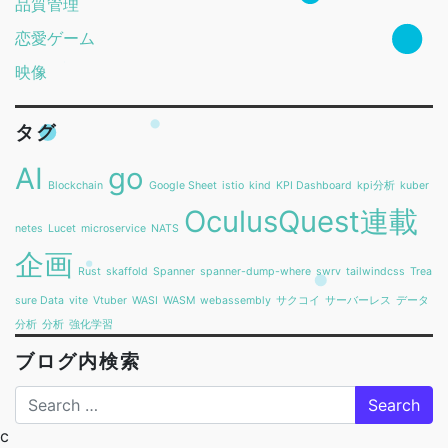
品質管理
恋愛ゲーム
映像
タグ
AI
go
Blockchain
Google Sheet
istio
kind
KPI Dashboard
kpi分析
kuber
OculusQuest連載
netes
Lucet
microservice
NATS
企画
Rust
skaffold
Spanner
spanner-dump-where
swrv
tailwindcss
Trea
sure Data
vite
Vtuber
WASI
WASM
webassembly
サクコイ
サーバーレス
データ
分析
分析
強化学習
ブログ内検索
Search
c