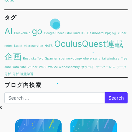
タグ
AI
go
Blockchain
Google Sheet
istio
kind
KPI Dashboard
kpi分析
kuber
OculusQuest連載
netes
Lucet
microservice
NATS
企画
Rust
skaffold
Spanner
spanner-dump-where
swrv
tailwindcss
Trea
sure Data
vite
Vtuber
WASI
WASM
webassembly
サクコイ
サーバーレス
データ
分析
分析
強化学習
ブログ内検索
Search
c