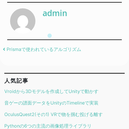
admin
Post navigation
Prismaで使われているアルゴリズム
人気記事
Vroidから3Dモデルを作成してUnityで動かす
音ゲーの譜面データをUnityのTimelineで実装
OculusQuest2(その1) VRで物を掴む投げる離す
Pythonの6つの主流の画像処理ライブラリ