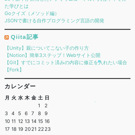
た学びとは
Goクイズ（メソッド編）
JSONで書ける自作プログラミング言語の開発
Qiita記事
【Unity】親についてこない子の作り方
【Notion】簡単3ステップ！Webサイト公開
【Git】すでにコミット済みの内容に修正を入れたい場合
【Fork】
カレンダー
月
火
水
木
金
土
日
1
2
3
4
5
6
7
8
9
10
11
12
13
14
15
16
17
18
19
20
21
22
23