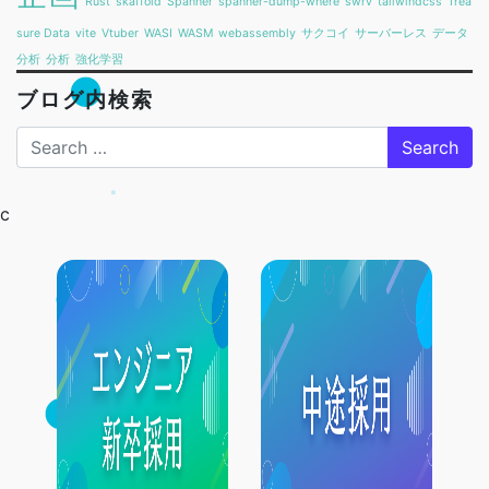
Rust
skaffold
Spanner
spanner-dump-where
swrv
tailwindcss
Trea
sure Data
vite
Vtuber
WASI
WASM
webassembly
サクコイ
サーバーレス
データ
分析
分析
強化学習
ブログ内検索
Search
c