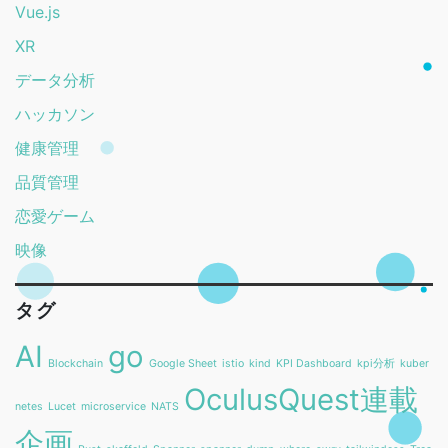
Vue.js
XR
データ分析
ハッカソン
健康管理
品質管理
恋愛ゲーム
映像
タグ
AI
go
Blockchain
Google Sheet
istio
kind
KPI Dashboard
kpi分析
kuber
OculusQuest連載
netes
Lucet
microservice
NATS
企画