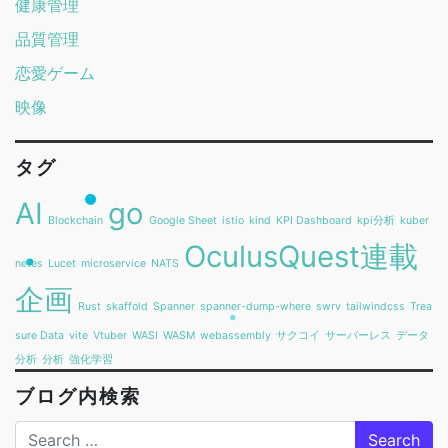
健康管理
品質管理
恋愛ゲーム
映像
タグ
AI
go
Blockchain
Google Sheet
istio
kind
KPI Dashboard
kpi分析
kuber
OculusQuest連載
netes
Lucet
microservice
NATS
企画
Rust
skaffold
Spanner
spanner-dump-where
swrv
tailwindcss
Trea
sure Data
vite
Vtuber
WASI
WASM
webassembly
サクコイ
サーバーレス
データ
分析
分析
強化学習
ブログ内検索
Search