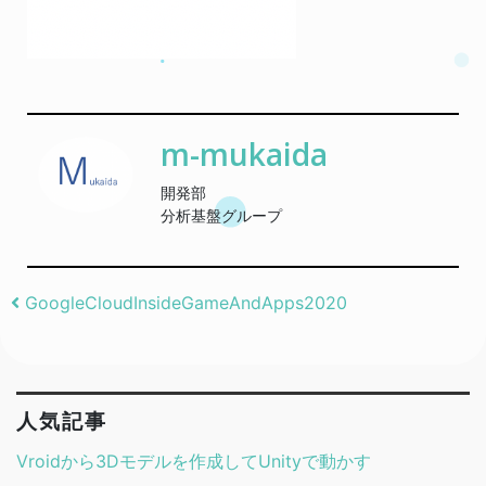
m-mukaida
開発部
分析基盤グループ
Post navigation
GoogleCloudInsideGameAndApps2020
人気記事
Vroidから3Dモデルを作成してUnityで動かす