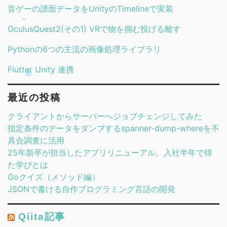
音ゲーの譜面データをUnityのTimelineで実装
OculusQuest2(その1) VRで物を掴む投げる離す
Pythonの6つの主流の画像処理ライブラリ
Flutter Unity 連携
最近の投稿
クライアントからサーバーへジョブチェンジしてみた
指定条件のデータをダンプするspanner-dump-whereを不
具合調査に活用
25年新卒が担当したアプリリニューアル。入社半年で得
た学びとは
Goクイズ（メソッド編）
JSONで書ける自作プログラミング言語の開発
Qiita記事