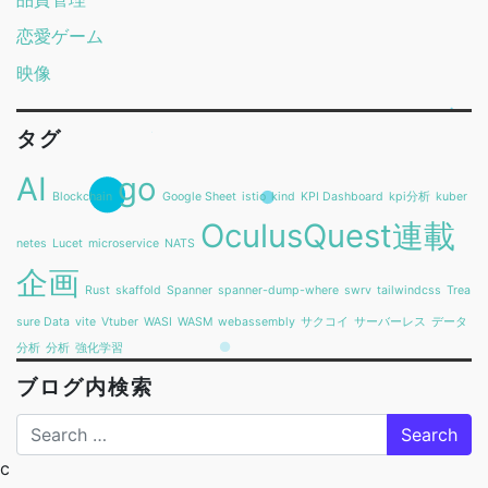
恋愛ゲーム
映像
タグ
AI
go
Blockchain
Google Sheet
istio
kind
KPI Dashboard
kpi分析
kuber
OculusQuest連載
netes
Lucet
microservice
NATS
企画
Rust
skaffold
Spanner
spanner-dump-where
swrv
tailwindcss
Trea
sure Data
vite
Vtuber
WASI
WASM
webassembly
サクコイ
サーバーレス
データ
分析
分析
強化学習
ブログ内検索
Search
c