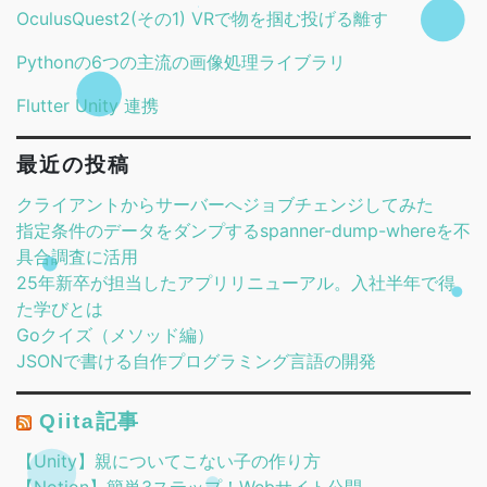
OculusQuest2(その1) VRで物を掴む投げる離す
Pythonの6つの主流の画像処理ライブラリ
Flutter Unity 連携
最近の投稿
クライアントからサーバーへジョブチェンジしてみた
指定条件のデータをダンプするspanner-dump-whereを不
具合調査に活用
25年新卒が担当したアプリリニューアル。入社半年で得
た学びとは
Goクイズ（メソッド編）
JSONで書ける自作プログラミング言語の開発
Qiita記事
【Unity】親についてこない子の作り方