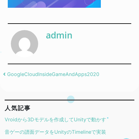
admin
Post navigation
GoogleCloudInsideGameAndApps2020
人気記事
Vroidから3Dモデルを作成してUnityで動かす
音ゲーの譜面データをUnityのTimelineで実装