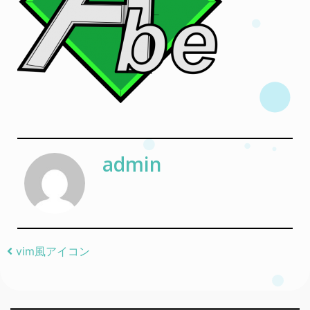
admin
Post navigation
vim風アイコン