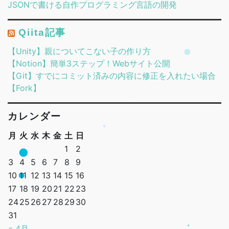
JSONで書ける自作プログラミング言語の開発
Qiita記事
【Unity】親についてこない子の作り方
【Notion】簡単3ステップ！Webサイト公開
【Git】すでにコミット済みの内容に修正を入れたい場合
【Fork】
カレンダー
月
火
水
木
金
土
日
1
2
3
4
5
6
7
8
9
10
11
12
13
14
15
16
17
18
19
20
21
22
23
24
25
26
27
28
29
30
31
« 4月