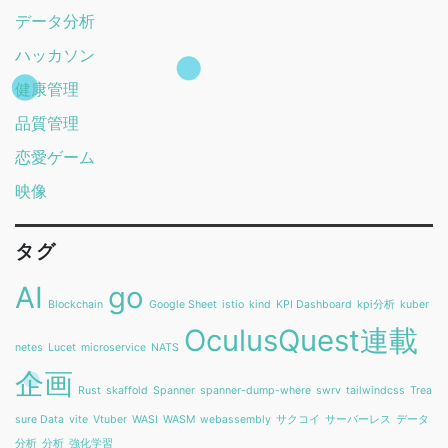
データ分析
ハッカソン
健康管理
品質管理
恋愛ゲーム
映像
タグ
AI
go
Blockchain
Google Sheet
istio
kind
KPI Dashboard
kpi分析
kuber
OculusQuest連載
netes
Lucet
microservice
NATS
企画
Rust
skaffold
Spanner
spanner-dump-where
swrv
tailwindcss
Trea
sure Data
vite
Vtuber
WASI
WASM
webassembly
サクコイ
サーバーレス
データ
分析
分析
強化学習