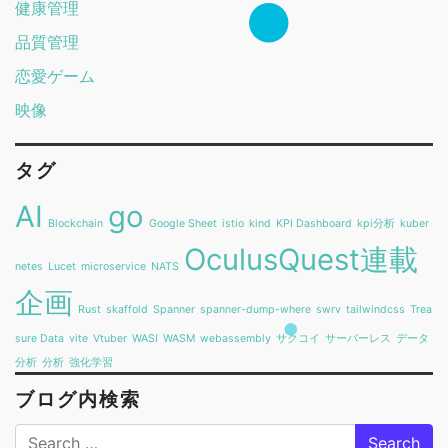
健康管理
品質管理
恋愛ゲーム
映像
タグ
AI
go
Blockchain
Google Sheet
istio
kind
KPI Dashboard
kpi分析
kuber
OculusQuest連載
netes
Lucet
microservice
NATS
企画
Rust
skaffold
Spanner
spanner-dump-where
swrv
tailwindcss
Trea
sure Data
vite
Vtuber
WASI
WASM
webassembly
サクコイ
サーバーレス
データ
分析
分析
強化学習
ブログ内検索
Search