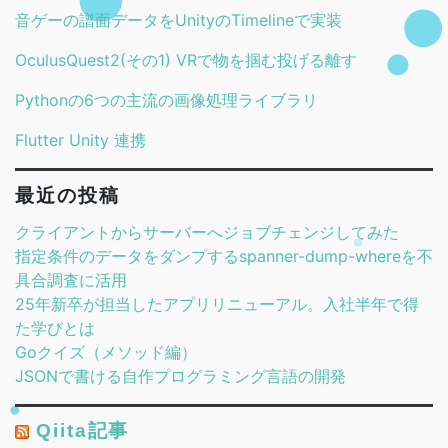
音ゲーの譜面データをUnityのTimelineで実装
OculusQuest2(その1) VRで物を掴む投げる離す
Pythonの6つの主流の画像処理ライブラリ
Flutter Unity 連携
最近の投稿
クライアントからサーバーへジョブチェンジしてみた
指定条件のデータをダンプするspanner-dump-whereを不
具合調査に活用
25年新卒が担当したアプリリニューアル。入社半年で得
た学びとは
Goクイズ（メソッド編）
JSONで書ける自作プログラミング言語の開発
Qiita記事