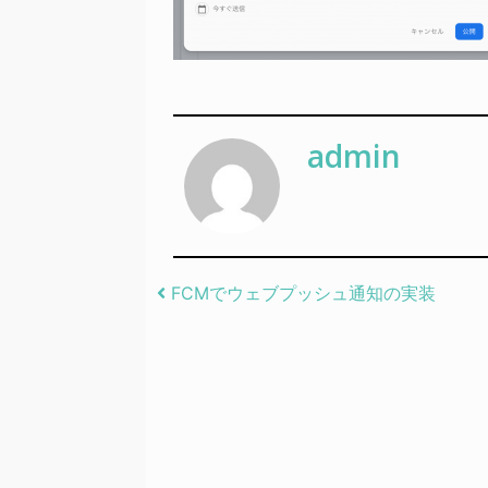
admin
Post navigation
FCMでウェブプッシュ通知の実装