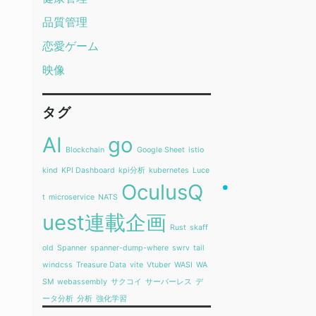
品質管理
恋愛ゲーム
映像
タグ
AI
go
Blockchain
Google Sheet
istio
kind
KPI Dashboard
kpi分析
kubernetes
Luce
OculusQ
t
microservice
NATS
uest連載企画
Rust
skaff
old
Spanner
spanner-dump-where
swrv
tail
windcss
Treasure Data
vite
Vtuber
WASI
WA
SM
webassembly
サクコイ
サーバーレス
デ
ータ分析
分析
強化学習