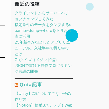
最近の投稿
クライアントからサーバーへジ
ョブチェンジしてみた
指定条件のデータをダンプするs
panner-dump-whereを不具合調
査に活用
25年新卒が担当したアプリリニ
ューアル。入社半年で得た学び
とは
Goクイズ（メソッド編）
JSONで書ける自作プログラミン
グ言語の開発
Qiita記事
【Unity】親についてこない子の
作り方
【Notion】簡単3ステップ！Web