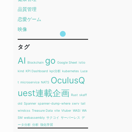
品質管理
恋愛ゲーム
映像
タグ
AI
go
Blockchain
Google Sheet
istio
kind
KPI Dashboard
kpi分析
kubernetes
Luce
OculusQ
t
microservice
NATS
uest連載企画
Rust
skaff
old
Spanner
spanner-dump-where
swrv
tail
windcss
Treasure Data
vite
Vtuber
WASI
WA
SM
webassembly
サクコイ
サーバーレス
デ
ータ分析
分析
強化学習