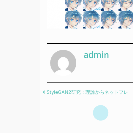
admin
Post navigation
StyleGAN2研究：理論からネットフレ