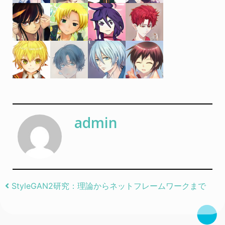
admin
Post navigation
StyleGAN2研究：理論からネットフレームワークまで