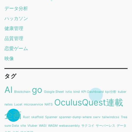
データ分析
ハッカソン
健康管理
品質管理
恋愛ゲーム
映像
タグ
AI
go
Blockchain
Google Sheet
istio
kind
KPI Dashboard
kpi分析
kuber
OculusQuest連載
netes
Lucet
microservice
NATS
企画
Rust
skaffold
Spanner
spanner-dump-where
swrv
tailwindcss
Trea
sure Data
vite
Vtuber
WASI
WASM
webassembly
サクコイ
サーバーレス
データ