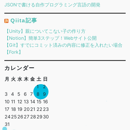
JSONで書ける自作プログラミング言語の開発
Qiita記事
【Unity】親についてこない子の作り方
【Notion】簡単3ステップ！Webサイト公開
【Git】すでにコミット済みの内容に修正を入れたい場合
【Fork】
カレンダー
月
火
水
木
金
土
日
1
2
3
4
5
6
7
8
9
10
11
12
13
14
15
16
17
18
19
20
21
22
23
24
25
26
27
28
29
30
31