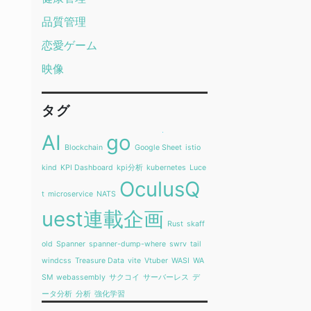
品質管理
恋愛ゲーム
映像
タグ
AI
go
Blockchain
Google Sheet
istio
kind
KPI Dashboard
kpi分析
kubernetes
Luce
OculusQ
t
microservice
NATS
uest連載企画
Rust
skaff
old
Spanner
spanner-dump-where
swrv
tail
windcss
Treasure Data
vite
Vtuber
WASI
WA
SM
webassembly
サクコイ
サーバーレス
デ
ータ分析
分析
強化学習