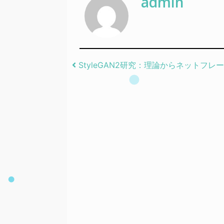
admin
Post navigation
StyleGAN2研究：理論からネットフレ