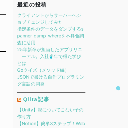
最近の投稿
クライアントからサーバーへジ
ョブチェンジしてみた
指定条件のデータをダンプするs
panner-dump-whereを不具合調
査に活用
25年新卒が担当したアプリリニ
ューアル。入社半年で得た学び
とは
Goクイズ（メソッド編）
JSONで書ける自作プログラミン
グ言語の開発
Qiita記事
【Unity】親についてこない子の
作り方
【Notion】簡単3ステップ！Web