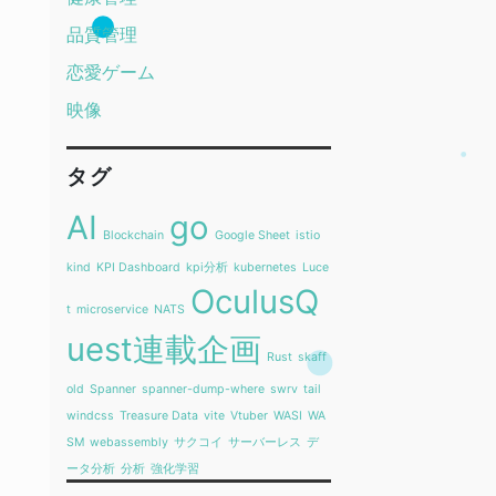
品質管理
恋愛ゲーム
映像
タグ
AI
go
Blockchain
Google Sheet
istio
kind
KPI Dashboard
kpi分析
kubernetes
Luce
OculusQ
t
microservice
NATS
uest連載企画
Rust
skaff
old
Spanner
spanner-dump-where
swrv
tail
windcss
Treasure Data
vite
Vtuber
WASI
WA
SM
webassembly
サクコイ
サーバーレス
デ
ータ分析
分析
強化学習