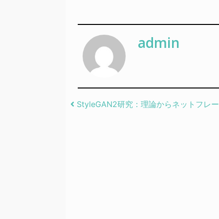
admin
Post navigation
StyleGAN2研究：理論からネットフレ