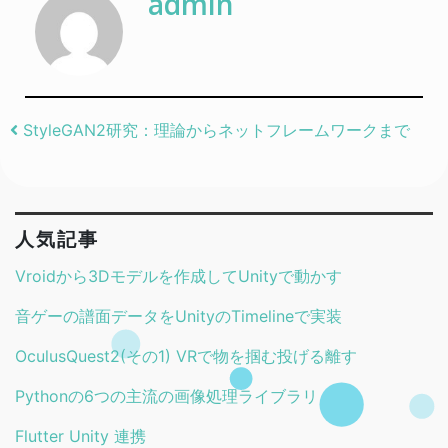
admin
Post navigation
StyleGAN2研究：理論からネットフレームワークまで
人気記事
Vroidから3Dモデルを作成してUnityで動かす
音ゲーの譜面データをUnityのTimelineで実装
OculusQuest2(その1) VRで物を掴む投げる離す
Pythonの6つの主流の画像処理ライブラリ
Flutter Unity 連携