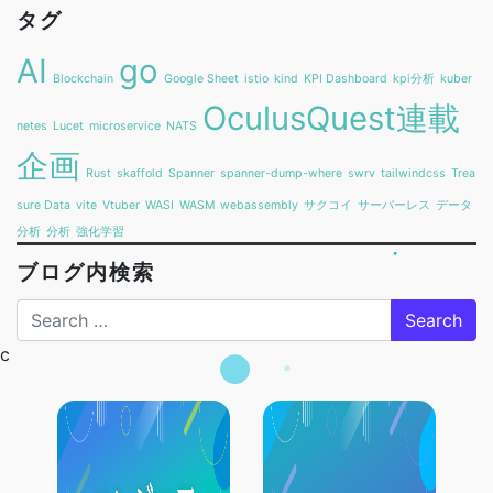
タグ
AI
go
Blockchain
Google Sheet
istio
kind
KPI Dashboard
kpi分析
kuber
OculusQuest連載
netes
Lucet
microservice
NATS
企画
Rust
skaffold
Spanner
spanner-dump-where
swrv
tailwindcss
Trea
sure Data
vite
Vtuber
WASI
WASM
webassembly
サクコイ
サーバーレス
データ
分析
分析
強化学習
ブログ内検索
Search
c