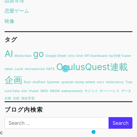
品質管理
恋愛ゲーム
映像
タグ
AI
go
Blockchain
Google Sheet
istio
kind
KPI Dashboard
kpi分析
kuber
OculusQuest連載
netes
Lucet
microservice
NATS
企画
Rust
skaffold
Spanner
spanner-dump-where
swrv
tailwindcss
Trea
sure Data
vite
Vtuber
WASI
WASM
webassembly
サクコイ
サーバーレス
データ
分析
分析
強化学習
ブログ内検索
Search
c