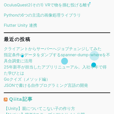
OculusQuest2(その1) VRで物を掴む投げる離す
Pythonの6つの主流の画像処理ライブラリ
Flutter Unity 連携
最近の投稿
クライアントからサーバーへジョブチェンジしてみた
指定条件のデータをダンプするspanner-dump-whereを不
具合調査に活用
25年新卒が担当したアプリリニューアル。入社半年で得
た学びとは
Goクイズ（メソッド編）
JSONで書ける自作プログラミング言語の開発
Qiita記事
【Unity】親についてこない子の作り方