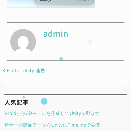
admin
Post navigation
Flutter Unity 連携
人気記事
Vroidから3Dモデルを作成してUnityで動かす
音ゲーの譜面データをUnityのTimelineで実装