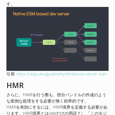
す。
引用:
https://vitejs.dev/guide/why.html#slow-server-start
HMR
さらに、HMRを行う際も、部分バンドルの作成のよう
な面倒な処理をする必要が無く効率的です。
HMRを有効にするには、HMR境界を定義する必要があ
ります。HMR境界とは(viteだけの用語？)、「このモジ