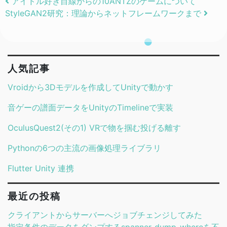
Post navigation
アイドル好き目線からの10ANTZのゲームについて
StyleGAN2研究：理論からネットフレームワークまで
人気記事
Vroidから3Dモデルを作成してUnityで動かす
音ゲーの譜面データをUnityのTimelineで実装
OculusQuest2(その1) VRで物を掴む投げる離す
Pythonの6つの主流の画像処理ライブラリ
Flutter Unity 連携
最近の投稿
クライアントからサーバーへジョブチェンジしてみた
指定条件のデータをダンプするspanner-dump-whereを不