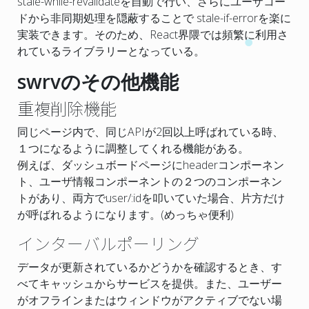
stale-while-revalidateを自動で行い、さらにユーザコー
ドから非同期処理を隠蔽することで stale-if-errorを楽に
実装できます。そのため、React界隈では頻繁に利用さ
れているライブラリーとなっている。
swrvのその他機能
重複削除機能
同じページ内で、同じAPIが2回以上呼ばれている時、
１つになるように調整してくれる機能がある。
例えば、ダッシュボードページにheaderコンポーネン
ト、ユーザ情報コンポーネントの２つのコンポーネン
トがあり、両方でuser/:idを叩いていた場合、片方だけ
が呼ばれるようになります。(めっちゃ便利)
インターバルポーリング
データが更新されているかどうかを確認するとき、す
べてキャッシュからサービスを提供。また、ユーザー
がオフラインまたはウィンドウがアクティブでない場