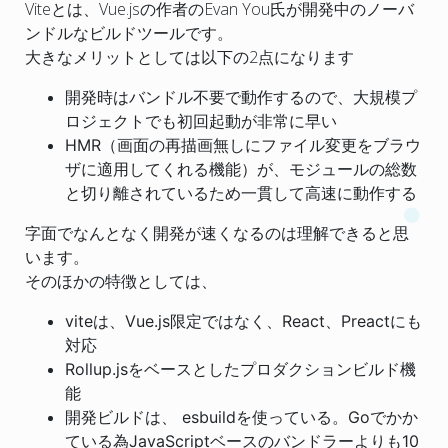
Viteとは、Vue.jsの作者のEvan You氏が開発中のノーバ
ンドルなビルドツールです。
大きなメリットとしては以下の2点になります
開発時はバンドル不要で動作するので、大規模プ
ロジェクトでも初回起動が非常に早い
HMR（画面の再描画無しにファイル変更をブラウ
ザに適用してくれる機能）が、モジュールの総数
と切り離されているため一貫して高速に動作する
字面でなんとなく開発が速くなるのは理解できると思
います。
そのほかの特徴としては、
viteは、Vue.js限定ではなく、React、Preactにも
対応
Rollup.jsをベースとしたプロダクションビルド機
能
開発ビルドは、 esbuildを使っている。Goでかか
ている為JavaScriptベースのバンドラーよりも10