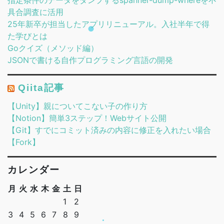
具合調査に活用
25年新卒が担当したアプリリニューアル。入社半年で得
た学びとは
Goクイズ（メソッド編）
JSONで書ける自作プログラミング言語の開発
Qiita記事
【Unity】親についてこない子の作り方
【Notion】簡単3ステップ！Webサイト公開
【Git】すでにコミット済みの内容に修正を入れたい場合
【Fork】
カレンダー
月
火
水
木
金
土
日
1
2
3
4
5
6
7
8
9