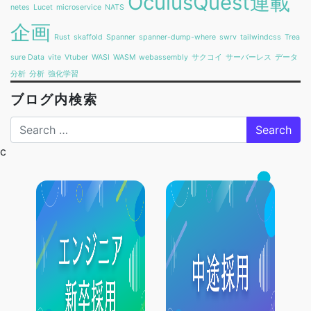
OculusQuest連載
netes
Lucet
microservice
NATS
企画
Rust
skaffold
Spanner
spanner-dump-where
swrv
tailwindcss
Trea
sure Data
vite
Vtuber
WASI
WASM
webassembly
サクコイ
サーバーレス
データ
分析
分析
強化学習
ブログ内検索
Search
c