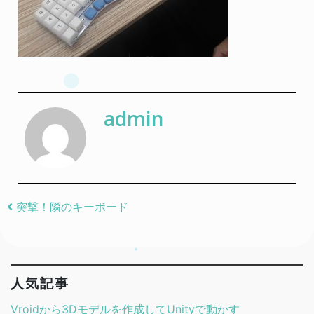
admin
Post navigation
突撃！隣のキーボード
人気記事
Vroidから3Dモデルを作成してUnityで動かす