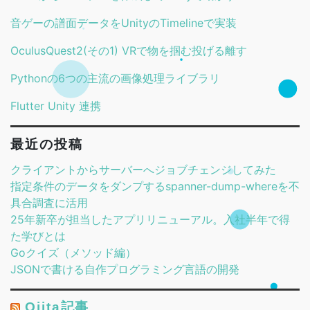
音ゲーの譜面データをUnityのTimelineで実装
OculusQuest2(その1) VRで物を掴む投げる離す
Pythonの6つの主流の画像処理ライブラリ
Flutter Unity 連携
最近の投稿
クライアントからサーバーへジョブチェンジしてみた
指定条件のデータをダンプするspanner-dump-whereを不
具合調査に活用
25年新卒が担当したアプリリニューアル。入社半年で得
た学びとは
Goクイズ（メソッド編）
JSONで書ける自作プログラミング言語の開発
Qiita記事