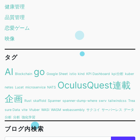
健康管理
品質管理
恋愛ゲーム
映像
タグ
AI
go
Blockchain
Google Sheet
istio
kind
KPI Dashboard
kpi分析
kuber
OculusQuest連載
netes
Lucet
microservice
NATS
企画
Rust
skaffold
Spanner
spanner-dump-where
swrv
tailwindcss
Trea
sure Data
vite
Vtuber
WASI
WASM
webassembly
サクコイ
サーバーレス
データ
分析
分析
強化学習
ブログ内検索
Search