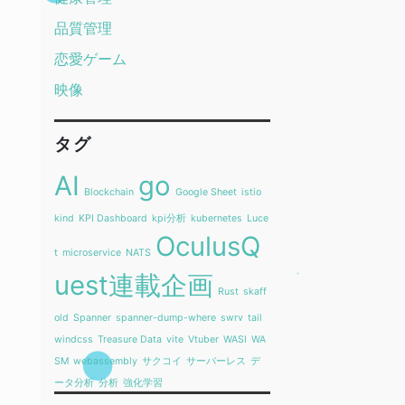
品質管理
恋愛ゲーム
映像
タグ
AI
go
Blockchain
Google Sheet
istio
kind
KPI Dashboard
kpi分析
kubernetes
Luce
OculusQ
t
microservice
NATS
uest連載企画
Rust
skaff
old
Spanner
spanner-dump-where
swrv
tail
windcss
Treasure Data
vite
Vtuber
WASI
WA
SM
webassembly
サクコイ
サーバーレス
デ
ータ分析
分析
強化学習