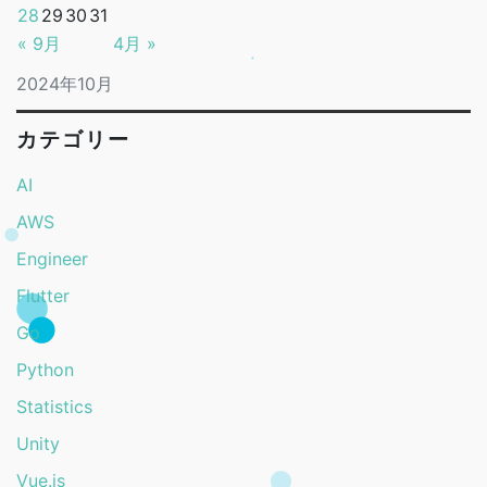
28
29
30
31
« 9月
4月 »
2024年10月
カテゴリー
AI
AWS
Engineer
Flutter
Go
Python
Statistics
Unity
Vue.js