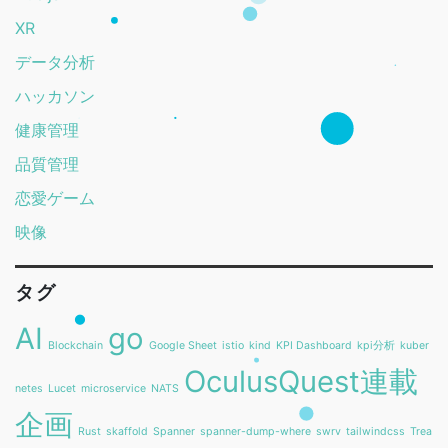
XR
データ分析
ハッカソン
健康管理
品質管理
恋愛ゲーム
映像
タグ
AI
go
Blockchain
Google Sheet
istio
kind
KPI Dashboard
kpi分析
kuber
OculusQuest連載
netes
Lucet
microservice
NATS
企画
Rust
skaffold
Spanner
spanner-dump-where
swrv
tailwindcss
Trea