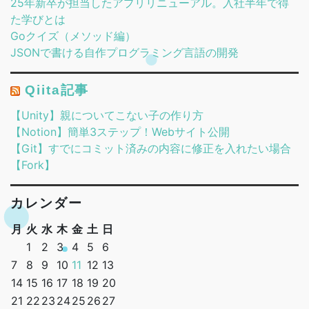
25年新卒が担当したアプリリニューアル。入社半年で得
た学びとは
Goクイズ（メソッド編）
JSONで書ける自作プログラミング言語の開発
Qiita記事
【Unity】親についてこない子の作り方
【Notion】簡単3ステップ！Webサイト公開
【Git】すでにコミット済みの内容に修正を入れたい場合
【Fork】
カレンダー
月
火
水
木
金
土
日
1
2
3
4
5
6
7
8
9
10
11
12
13
14
15
16
17
18
19
20
21
22
23
24
25
26
27