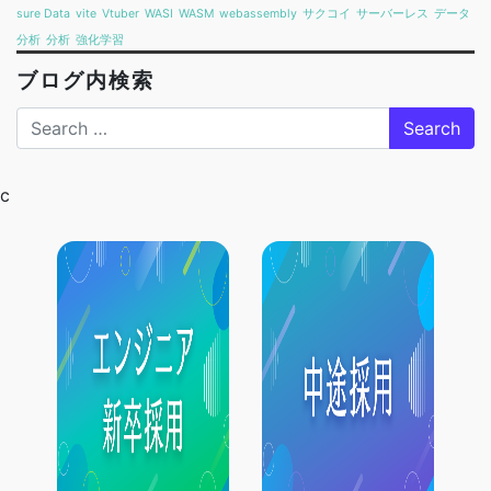
sure Data
vite
Vtuber
WASI
WASM
webassembly
サクコイ
サーバーレス
データ
分析
分析
強化学習
ブログ内検索
Search
c