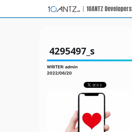
10ANTZ Developers
4295497_s
WRITER: admin
2022/06/20