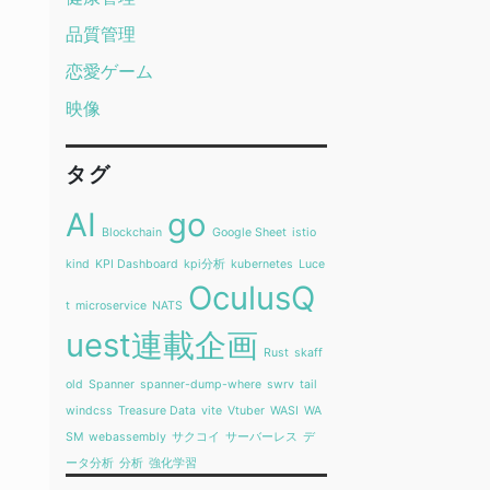
品質管理
恋愛ゲーム
映像
タグ
AI
go
Blockchain
Google Sheet
istio
kind
KPI Dashboard
kpi分析
kubernetes
Luce
OculusQ
t
microservice
NATS
uest連載企画
Rust
skaff
old
Spanner
spanner-dump-where
swrv
tail
windcss
Treasure Data
vite
Vtuber
WASI
WA
SM
webassembly
サクコイ
サーバーレス
デ
ータ分析
分析
強化学習