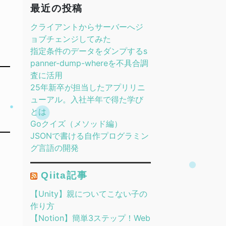
最近の投稿
クライアントからサーバーへジ
ョブチェンジしてみた
指定条件のデータをダンプするs
panner-dump-whereを不具合調
査に活用
25年新卒が担当したアプリリニ
ューアル。入社半年で得た学び
とは
Goクイズ（メソッド編）
JSONで書ける自作プログラミン
グ言語の開発
Qiita記事
【Unity】親についてこない子の
作り方
【Notion】簡単3ステップ！Web