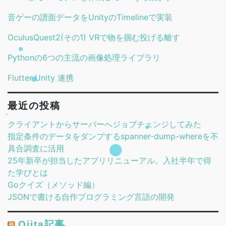
音ゲーの譜面データをUnityのTimelineで実装
OculusQuest2(その1) VRで物を掴む投げる離す
Pythonの6つの主流の画像処理ライブラリ
Flutter Unity 連携
最近の投稿
クライアントからサーバーへジョブチェンジしてみた
指定条件のデータをダンプするspanner-dump-whereを不
具合調査に活用
25年新卒が担当したアプリリニューアル。入社半年で得
た学びとは
Goクイズ（メソッド編）
JSONで書ける自作プログラミング言語の開発
Qiita記事