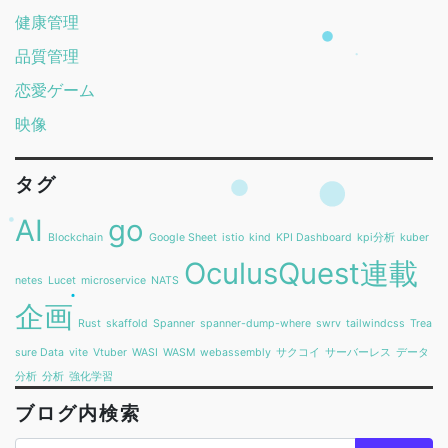
健康管理
品質管理
恋愛ゲーム
映像
タグ
AI
go
Blockchain
Google Sheet
istio
kind
KPI Dashboard
kpi分析
kuber
OculusQuest連載
netes
Lucet
microservice
NATS
企画
Rust
skaffold
Spanner
spanner-dump-where
swrv
tailwindcss
Trea
sure Data
vite
Vtuber
WASI
WASM
webassembly
サクコイ
サーバーレス
データ
分析
分析
強化学習
ブログ内検索