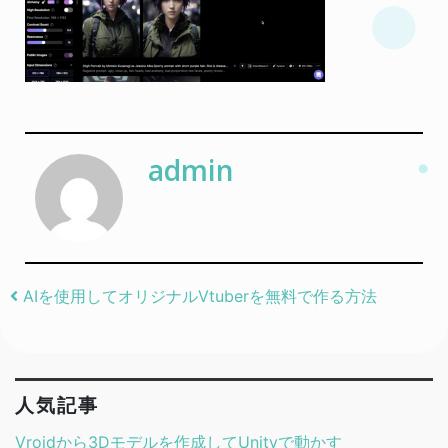
admin
Post navigation
AIを使用してオリジナルVtuberを無料で作る方法
人気記事
Vroidから3Dモデルを作成してUnityで動かす