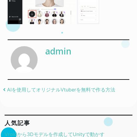
admin
Post navigation
AIを使用してオリジナルVtuberを無料で作る方法
人気記事
Vroidから3Dモデルを作成してUnityで動かす