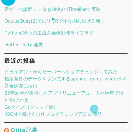
音ゲーの譜面データをUnityのTimelineで実装
OculusQuest2(その1) VRで物を掴む投げる離す
Pythonの6つの主流の画像処理ライブラリ
Flutter Unity 連携
最近の投稿
クライアントからサーバーへジョブチェンジしてみた
指定条件のデータをダンプするspanner-dump-whereを不
具合調査に活用
25年新卒が担当したアプリリニューアル。入社半年で得
た学びとは
Goクイズ（メソッド編）
JSONで書ける自作プログラミング言語の開発
Qiita記事