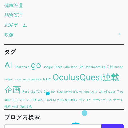
健康管理
品質管理
恋愛ゲーム
映像
タグ
AI
go
Blockchain
Google Sheet
istio
kind
KPI Dashboard
kpi分析
kuber
OculusQuest連載
netes
Lucet
microservice
NATS
企画
Rust
skaffold
Spanner
spanner-dump-where
swrv
tailwindcss
Trea
sure Data
vite
Vtuber
WASI
WASM
webassembly
サクコイ
サーバーレス
データ
分析
分析
強化学習
ブログ内検索
Search