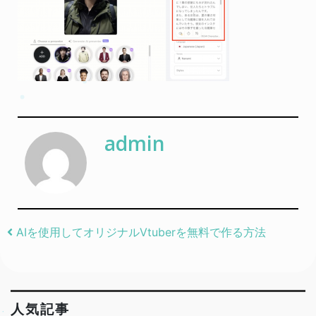
admin
Post navigation
AIを使用してオリジナルVtuberを無料で作る方法
人気記事