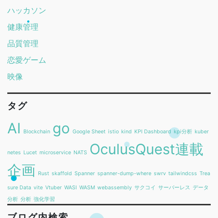
ハッカソン
健康管理
品質管理
恋愛ゲーム
映像
タグ
AI
go
Blockchain
Google Sheet
istio
kind
KPI Dashboard
kpi分析
kuber
OculusQuest連載
netes
Lucet
microservice
NATS
企画
Rust
skaffold
Spanner
spanner-dump-where
swrv
tailwindcss
Trea
sure Data
vite
Vtuber
WASI
WASM
webassembly
サクコイ
サーバーレス
データ
分析
分析
強化学習
ブログ内検索