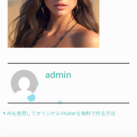
admin
Post navigation
AIを使用してオリジナルVtuberを無料で作る方法