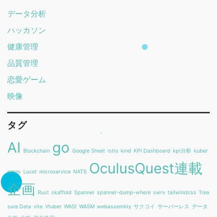
データ分析
ハッカソン
健康管理
品質管理
恋愛ゲーム
映像
タグ
AI
go
Blockchain
Google Sheet
istio
kind
KPI Dashboard
kpi分析
kuber
OculusQuest連載
netes
Lucet
microservice
NATS
企画
Rust
skaffold
Spanner
spanner-dump-where
swrv
tailwindcss
Trea
sure Data
vite
Vtuber
WASI
WASM
webassembly
サクコイ
サーバーレス
データ