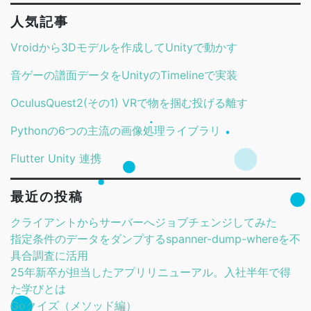
人気記事
Vroidから3Dモデルを作成してUnityで動かす
音ゲーの譜面データをUnityのTimelineで実装
OculusQuest2(その1) VRで物を掴む投げる離す
Pythonの6つの主流の画像処理ライブラリ
Flutter Unity 連携
最近の投稿
クライアントからサーバーへジョブチェンジしてみた
指定条件のデータをダンプするspanner-dump-whereを不
具合調査に活用
25年新卒が担当したアプリリニューアル。入社半年で得
た学びとは
Goクイズ（メソッド編）