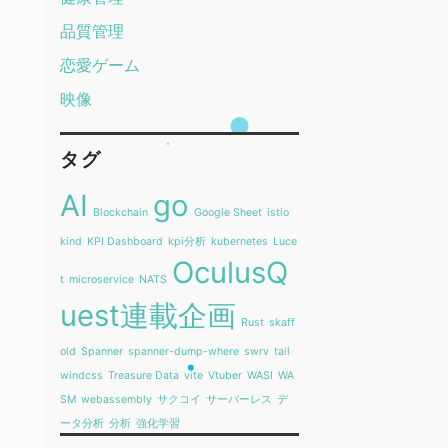
品質管理
恋愛ゲーム
映像
タグ
AI
go
Blockchain
Google Sheet
istio
kind
KPI Dashboard
kpi分析
kubernetes
Luce
OculusQ
t
microservice
NATS
uest連載企画
Rust
skaff
old
Spanner
spanner-dump-where
swrv
tail
windcss
Treasure Data
vite
Vtuber
WASI
WA
SM
webassembly
サクコイ
サーバーレス
デ
ータ分析
分析
強化学習