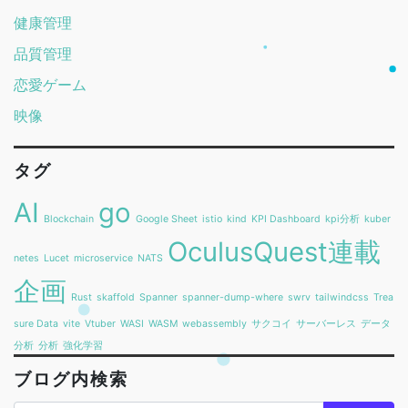
健康管理
品質管理
恋愛ゲーム
映像
タグ
AI
go
Blockchain
Google Sheet
istio
kind
KPI Dashboard
kpi分析
kuber
OculusQuest連載
netes
Lucet
microservice
NATS
企画
Rust
skaffold
Spanner
spanner-dump-where
swrv
tailwindcss
Trea
sure Data
vite
Vtuber
WASI
WASM
webassembly
サクコイ
サーバーレス
データ
分析
分析
強化学習
ブログ内検索