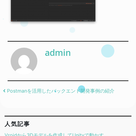
admin
Post navigation
Postmanを活用したバックエンド開発事例の紹介
人気記事
Vroidから3Dモデルを作成してUnityで動かす