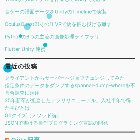
音ゲーの譜面データをUnityのTimelineで実装
OculusQuest2(その1) VRで物を掴む投げる離す
Pythonの6つの主流の画像処理ライブラリ
Flutter Unity 連携
最近の投稿
クライアントからサーバーへジョブチェンジしてみた
指定条件のデータをダンプするspanner-dump-whereを不
具合調査に活用
25年新卒が担当したアプリリニューアル。入社半年で得
た学びとは
Goクイズ（メソッド編）
JSONで書ける自作プログラミング言語の開発
Qiita記事