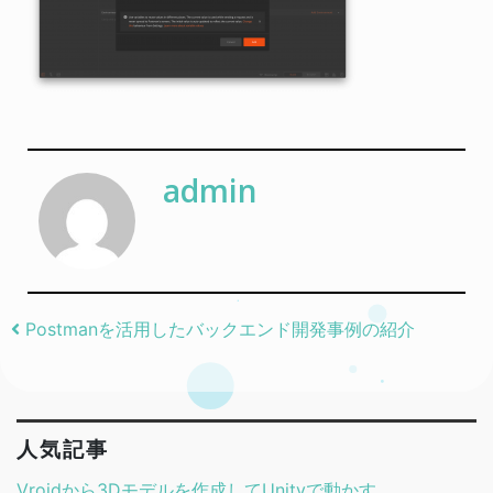
admin
Post navigation
Postmanを活用したバックエンド開発事例の紹介
人気記事
Vroidから3Dモデルを作成してUnityで動かす