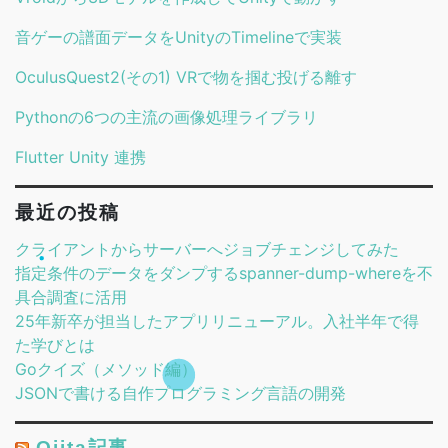
音ゲーの譜面データをUnityのTimelineで実装
OculusQuest2(その1) VRで物を掴む投げる離す
Pythonの6つの主流の画像処理ライブラリ
Flutter Unity 連携
最近の投稿
クライアントからサーバーへジョブチェンジしてみた
指定条件のデータをダンプするspanner-dump-whereを不
具合調査に活用
25年新卒が担当したアプリリニューアル。入社半年で得
た学びとは
Goクイズ（メソッド編）
JSONで書ける自作プログラミング言語の開発
Qiita記事