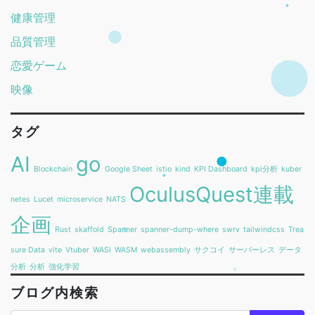
健康管理
品質管理
恋愛ゲーム
映像
タグ
AI
go
Blockchain
Google Sheet
istio
kind
KPI Dashboard
kpi分析
kuber
OculusQuest連載
netes
Lucet
microservice
NATS
企画
Rust
skaffold
Spanner
spanner-dump-where
swrv
tailwindcss
Trea
sure Data
vite
Vtuber
WASI
WASM
webassembly
サクコイ
サーバーレス
データ
分析
分析
強化学習
ブログ内検索