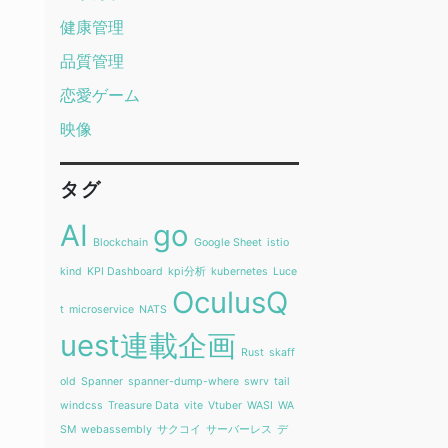
健康管理
品質管理
恋愛ゲーム
映像
タグ
AI
go
Blockchain
Google Sheet
istio
kind
KPI Dashboard
kpi分析
kubernetes
Luce
OculusQ
t
microservice
NATS
uest連載企画
Rust
skaff
old
Spanner
spanner-dump-where
swrv
tail
windcss
Treasure Data
vite
Vtuber
WASI
WA
SM
webassembly
サクコイ
サーバーレス
デ