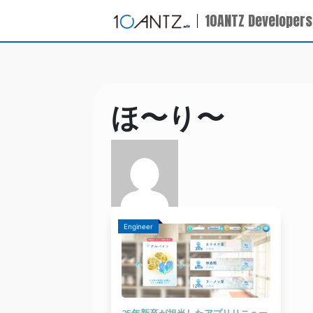
10ANTZ Developers
ほ〜り〜
Engineer