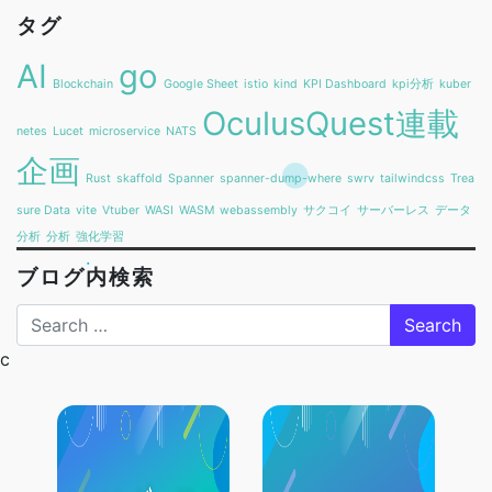
タグ
AI
go
Blockchain
Google Sheet
istio
kind
KPI Dashboard
kpi分析
kuber
OculusQuest連載
netes
Lucet
microservice
NATS
企画
Rust
skaffold
Spanner
spanner-dump-where
swrv
tailwindcss
Trea
sure Data
vite
Vtuber
WASI
WASM
webassembly
サクコイ
サーバーレス
データ
分析
分析
強化学習
ブログ内検索
Search
c