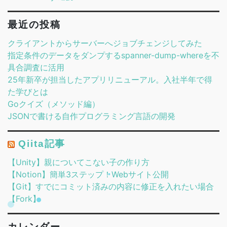
最近の投稿
クライアントからサーバーへジョブチェンジしてみた
指定条件のデータをダンプするspanner-dump-whereを不
具合調査に活用
25年新卒が担当したアプリリニューアル。入社半年で得
た学びとは
Goクイズ（メソッド編）
JSONで書ける自作プログラミング言語の開発
Qiita記事
【Unity】親についてこない子の作り方
【Notion】簡単3ステップ！Webサイト公開
【Git】すでにコミット済みの内容に修正を入れたい場合
【Fork】
カレンダー