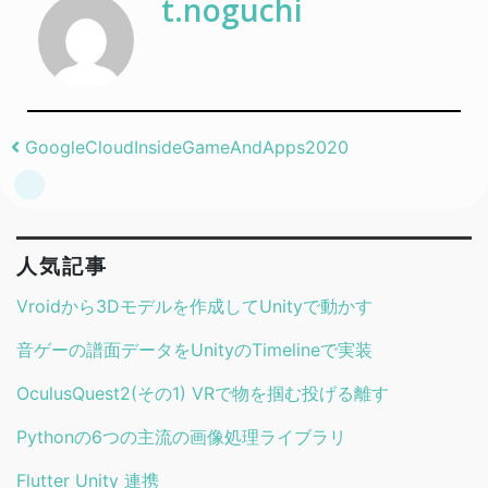
t.noguchi
Post navigation
GoogleCloudInsideGameAndApps2020
人気記事
Vroidから3Dモデルを作成してUnityで動かす
音ゲーの譜面データをUnityのTimelineで実装
OculusQuest2(その1) VRで物を掴む投げる離す
Pythonの6つの主流の画像処理ライブラリ
Flutter Unity 連携