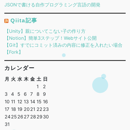
JSONで書ける自作プログラミング言語の開発
Qiita記事
【Unity】親についてこない子の作り方
【Notion】簡単3ステップ！Webサイト公開
【Git】すでにコミット済みの内容に修正を入れたい場合
【Fork】
カレンダー
月
火
水
木
金
土
日
1
2
3
4
5
6
7
8
9
10
11
12
13
14
15
16
17
18
19
20
21
22
23
24
25
26
27
28
29
30
31