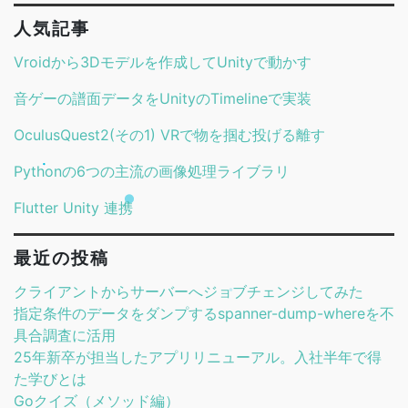
人気記事
Vroidから3Dモデルを作成してUnityで動かす
音ゲーの譜面データをUnityのTimelineで実装
OculusQuest2(その1) VRで物を掴む投げる離す
Pythonの6つの主流の画像処理ライブラリ
Flutter Unity 連携
最近の投稿
クライアントからサーバーへジョブチェンジしてみた
指定条件のデータをダンプするspanner-dump-whereを不
具合調査に活用
25年新卒が担当したアプリリニューアル。入社半年で得
た学びとは
Goクイズ（メソッド編）