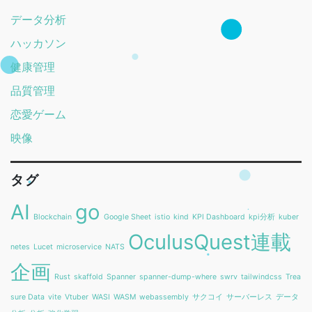
データ分析
ハッカソン
健康管理
品質管理
恋愛ゲーム
映像
タグ
AI
go
Blockchain
Google Sheet
istio
kind
KPI Dashboard
kpi分析
kuber
OculusQuest連載
netes
Lucet
microservice
NATS
企画
Rust
skaffold
Spanner
spanner-dump-where
swrv
tailwindcss
Trea
sure Data
vite
Vtuber
WASI
WASM
webassembly
サクコイ
サーバーレス
データ