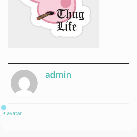
admin
Post navigation
avatar