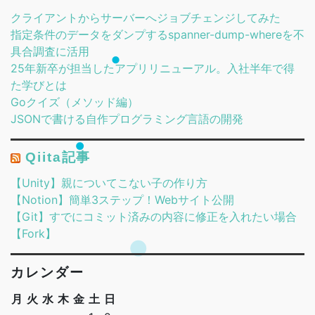
クライアントからサーバーへジョブチェンジしてみた
指定条件のデータをダンプするspanner-dump-whereを不
具合調査に活用
25年新卒が担当したアプリリニューアル。入社半年で得
た学びとは
Goクイズ（メソッド編）
JSONで書ける自作プログラミング言語の開発
Qiita記事
【Unity】親についてこない子の作り方
【Notion】簡単3ステップ！Webサイト公開
【Git】すでにコミット済みの内容に修正を入れたい場合
【Fork】
カレンダー
月
火
水
木
金
土
日