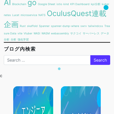
AI
go
Blockchain
Google Sheet
istio
kind
KPI Dashboard
kpi分析
kuber
OculusQuest連載
netes
Lucet
microservice
NATS
企画
Rust
skaffold
Spanner
spanner-dump-where
swrv
tailwindcss
Trea
sure Data
vite
Vtuber
WASI
WASM
webassembly
サクコイ
サーバーレス
データ
分析
分析
強化学習
ブログ内検索
Search
c