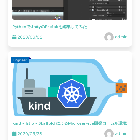
PythonでUnityのPrefabを編集してみた
admin
2020/06/02
Engineer
kind + Istio + Skaffold によるMicroservice開発ローカル環境
admin
2020/05/28