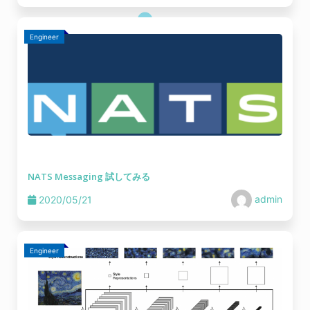
Engineer
NATS Messaging 試してみる
admin
2020/05/21
Engineer