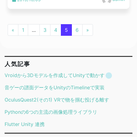
«
1
…
3
4
5
6
»
人気記事
Vroidから3Dモデルを作成してUnityで動かす
音ゲーの譜面データをUnityのTimelineで実装
OculusQuest2(その1) VRで物を掴む投げる離す
Pythonの6つの主流の画像処理ライブラリ
Flutter Unity 連携