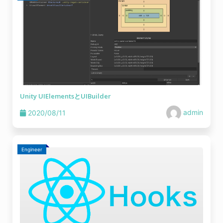
Unity UIElementsとUIBuilder
admin
2020/08/11
Engineer